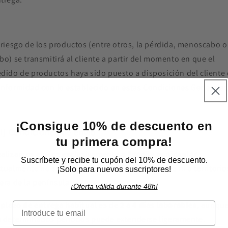
 riesgo de los productos (entre otros, la pérdida, menoscabo o
bo) se transmitirá al cliente a partir del momento en que el
dido de productos haya sido puesto a disposición del cliente
nformidad con lo establecido en estas Condiciones Generales
¡Consigue 10% de descuento en
II) Condiciones de envío
tu primera compra!
alizamos envíos exclusivamente a
España peninsular
.
Suscríbete y recibe tu cupón del 10% de descuento.
tualmente no se realizan envíos internacionales ni a territorio
¡Solo para nuevos suscriptores!
era de la península.
¡Oferta válida durante 48h!
l
plazo de entrega habitual
es de
2 a 4 días laborables
, aunqu
Email
 determinados periodos puede extenderse ligeramente.