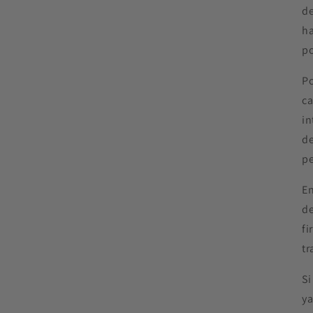
de
ha
po
Po
ca
in
de
pe
En
de
fi
tr
Si
ya