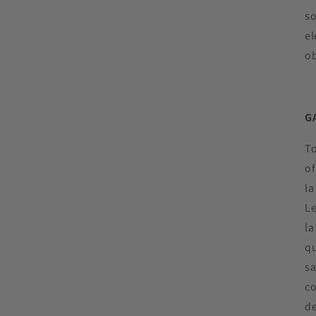
so
el
ob
G
To
of
la
Le
la
qu
sa
co
de