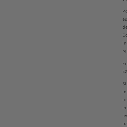
Po
es
de
Co
in
re
En
EX
Si
in
un
en
av
pa