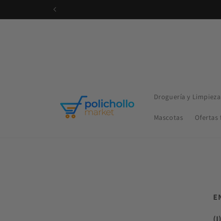
Ir
directamente
al contenido
Droguería y Limpieza
Mascotas
Ofertas 
E
(I