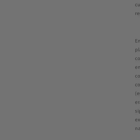
cu
re
En
pl
co
en
co
co
(e
er
si
ex
na