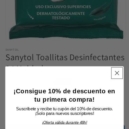
Abrir
elemento
multimedia
SANYTOL
Sanytol Toallitas Desinfectantes
1
en
una
24 Unidades
ventana
modal
Precio
Precio
€2,59 EUR
€2,85 EUR
Oferta
habitual
de
¡Consigue 10% de descuento en
Impuestos incluidos. Los
gastos de envío
se calculan en la pantalla de pago.
oferta
tu primera compra!
Cantidad
Cantidad
Suscríbete y recibe tu cupón del 10% de descuento.
Reducir
Aumentar
¡Solo para nuevos suscriptores!
cantidad
cantidad
¡Oferta válida durante 48h!
para
para