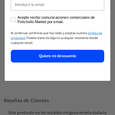
Para aquellas personas que se dedican a la repostería o para
Email
aquellas que aún están adentrándose a este mundo un
colorante en gel resulta un ingrediente indispensable no sólo
Consentimiento marketing
Acepto recibir comunicaciones comerciales de
para la preparación sino también para la decoración
de
Polichollo Market por email.
sus preparaciones ya que le permitirá
aportar un color
Al continuar confirmas que has leído y aceptas nuestra
política de
intenso con tan solo unas gotas a bizcochos,
privacidad
. Puedes darte de baja en cualquier momento desde
buttercreams o merengues sin cambiar la consistencia
cualquier email.
de los mismos lo que resulta de suma importancia en el
Quiero mi descuento
mundo repostero.
Compartir
Reseñas de Clientes
Este producto no ha recibido ninguna reseña todavía