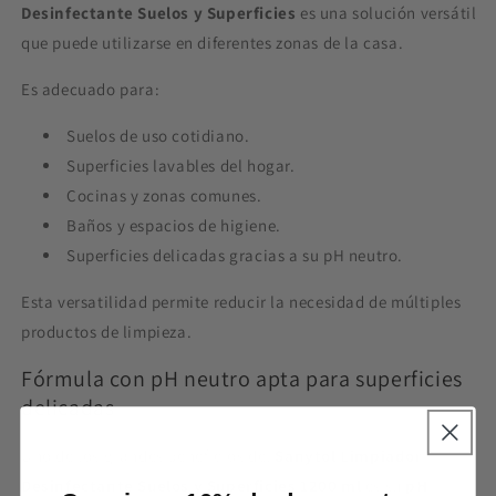
Desinfectante Suelos y Superficies
es una solución versátil
que puede utilizarse en diferentes zonas de la casa.
Es adecuado para:
Suelos de uso cotidiano.
Superficies lavables del hogar.
Cocinas y zonas comunes.
Baños y espacios de higiene.
Superficies delicadas gracias a su pH neutro.
Esta versatilidad permite reducir la necesidad de múltiples
productos de limpieza.
Fórmula con pH neutro apta para superficies
delicadas
Uno de los grandes beneficios del
Sanytol Limpiador
Desinfectante Suelos y Superficies 1200 ml
es su
pH