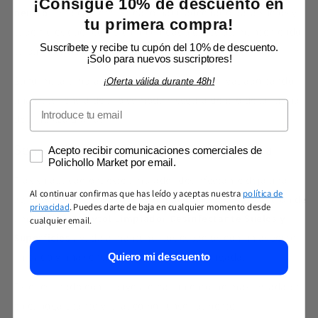
¡Consigue 10% de descuento en
neutro
. Esta característica lo hace adecuado para suelos y
tu primera compra!
superficies que requieren un cuidado especial, manteniendo
Suscríbete y recibe tu cupón del 10% de descuento.
su buen estado con el uso continuado.
¡Solo para nuevos suscriptores!
Su fórmula limpia sin dejar sensación agresiva, aportando
¡Oferta válida durante 48h!
una experiencia de uso cómoda y segura dentro de la rutina
Email
de limpieza diaria.
Sensación de frescor y limpieza duradera
Consentimiento marketing
Acepto recibir comunicaciones comerciales de
Polichollo Market por email.
Tras su aplicación, este limpiador desinfectante deja una
Al continuar confirmas que has leído y aceptas nuestra
política de
agradable sensación de frescor que refuerza la percepción de
privacidad
. Puedes darte de baja en cualquier momento desde
limpieza. El
Sanytol Limpiador Desinfectante Suelos y
cualquier email.
Superficies
ayuda a mantener los espacios con un aspecto
cuidado y una sensación de higiene prolongada.
Quiero mi descuento
Este resultado contribuye a crear un entorno más agradable
en el hogar, tanto visual como sensorialmente.