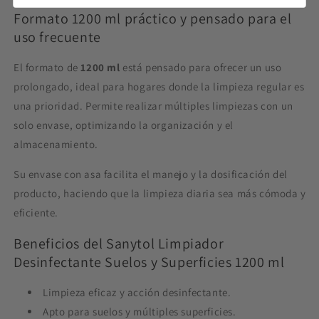
Formato 1200 ml práctico y pensado para el
uso frecuente
El formato de
1200 ml
está pensado para ofrecer un uso
prolongado, ideal para hogares donde la limpieza regular es
una prioridad. Permite realizar múltiples limpiezas con un
solo envase, optimizando la organización y el
almacenamiento.
Su envase con asa facilita el manejo y la dosificación del
producto, haciendo que la limpieza diaria sea más cómoda y
eficiente.
Beneficios del Sanytol Limpiador
Desinfectante Suelos y Superficies 1200 ml
Limpieza eficaz y acción desinfectante.
Apto para suelos y múltiples superficies.