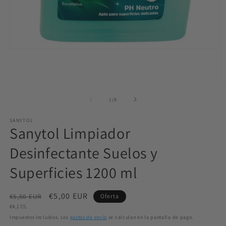
Abrir
elemento
multimedia
1
en
Ab
una
e
ventana
m
de
1
/
8
modal
2
e
SANYTOL
u
Sanytol Limpiador
v
m
Desinfectante Suelos y
Superficies 1200 ml
Precio
Precio
€5,00 EUR
€5,50 EUR
Oferta
Precio
habitual
€4,17/L
de
unitario
Impuestos incluidos. Los
gastos de envío
se calculan en la pantalla de pago.
oferta