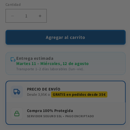
Cantidad
Cantidad
Reducir
Aumentar
cantidad
cantidad
para
para
Sanytol
Sanytol
Agregar al carrito
Limpiador
Limpiador
Desinfectante
Desinfectante
Suelos
Suelos
Entrega estimada
y
y
Martes 11 – Miércoles, 12 de agosto
Superficies
Superficies
Transporte 1–2 días laborables (lun–vie).
1200
1200
ml
ml
PRECIO DE ENVÍO
Desde 3,95€ o
GRATIS en pedidos desde 35€
Compra 100% Protegida
SERVIDOR SEGURO SSL • PAGO ENCRIPTADO